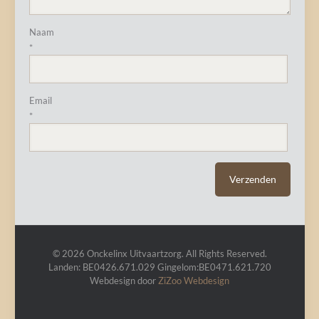
Naam
*
Email
*
© 2026 Onckelinx Uitvaartzorg. All Rights Reserved.
Landen: BE0426.671.029 Gingelom:BE0471.621.720
Webdesign door
ZiZoo
Webdesign