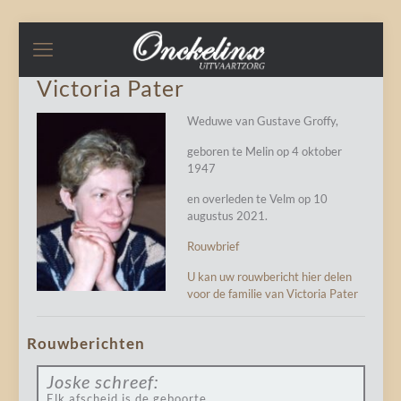
Victoria Pater
Weduwe van Gustave Groffy,
geboren te Melin op 4 oktober
1947
en overleden te Velm op 10
augustus 2021.
Rouwbrief
U kan uw rouwbericht hier delen
voor de familie van Victoria Pater
Rouwberichten
Joske
schreef:
Elk afscheid is de geboorte