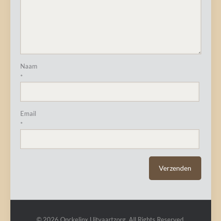
Naam
*
Email
*
© 2026 Onckelinx Uitvaartzorg. All Rights Reserved.