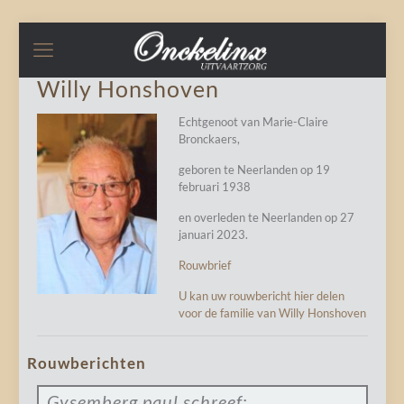
Willy Honshoven
Echtgenoot van Marie-Claire
Bronckaers,
geboren te Neerlanden op 19
februari 1938
en overleden te Neerlanden op 27
januari 2023.
Rouwbrief
U kan uw rouwbericht hier delen
voor de familie van Willy Honshoven
Rouwberichten
Gysemberg paul
schreef: