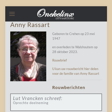
Anny Rassart
Geboren te Crehen op 23 mei
1947
en overleden te Walshoutem op
28 oktober 2023.
Rouwbrief
U kan uw rouwbericht hier delen
voor de familie van Anny Rassart
Rouwberichten
Lut Vrancken
schreef:
Oprechte deelneming