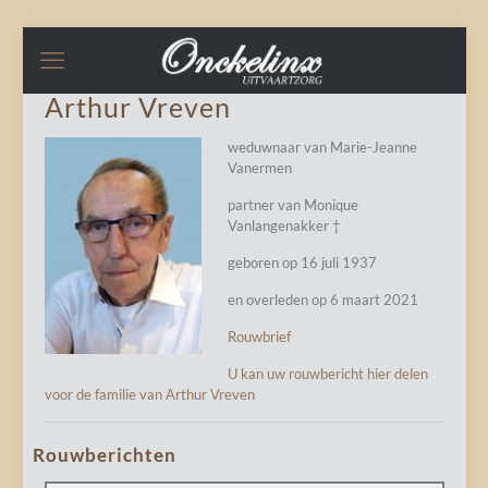
Arthur Vreven
weduwnaar van Marie-Jeanne
Vanermen
partner van Monique
Vanlangenakker †
geboren op 16 juli 1937
en overleden op 6 maart 2021
Rouwbrief
U kan uw rouwbericht hier delen
voor de familie van Arthur Vreven
Rouwberichten