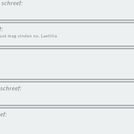
schreef:
f:
rust mag vinden nu. Laetitia
schreef:
ef: