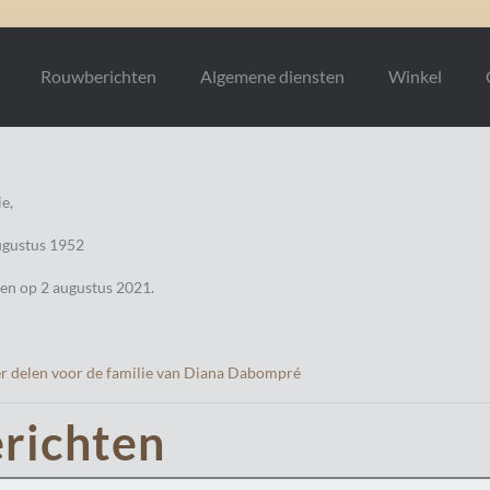
Rouwberichten
Algemene diensten
Winkel
e,
ugustus 1952
den op 2 augustus 2021.
r delen voor de familie van Diana Dabompré
richten