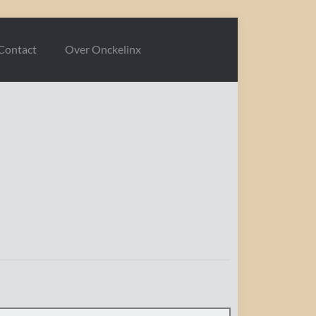
Contact
Over Onckelinx