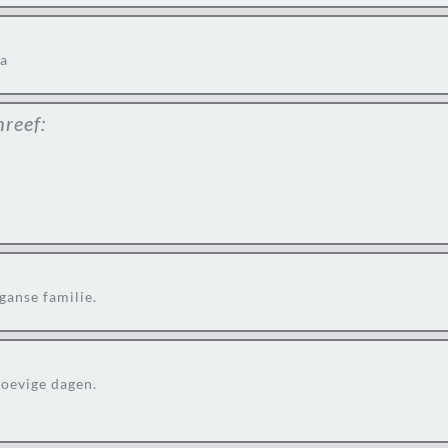
da
hreef:
ganse familie.
roevige dagen.