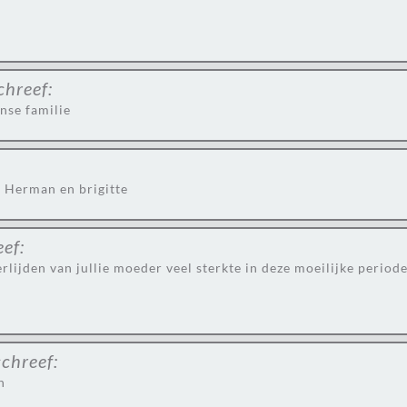
chreef:
nse familie
g Herman en brigitte
eef:
lijden van jullie moeder veel sterkte in deze moeilijke period
schreef:
n