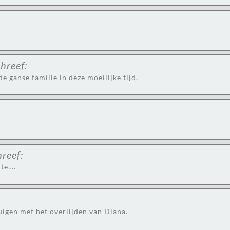
hreef:
e ganse familie in deze moeilijke tijd.
hreef:
kte….
uigen met het overlijden van Diana.