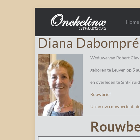
Home
Diana Dabompré
Weduwe van Robert Clavi
geboren te Leuven op 5 a
en overleden te Sint-Trui
Rouwbrief
U kan uw rouwbericht hie
Rouwbe