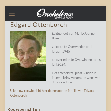
Edgard Ottenborch
Echtgenoot van Marie-Jeanne
Buvé,
geboren te Overwinden op 1
januari 1945
en overleden te Overwinden op 16
juni 2024.
Het afscheid zal plaatsvinden in
intieme kring volgens de wens van
de overledene.
U kan uw rouwbericht hier delen voor de familie van Edgard
Ottenborch
Rouwberichten