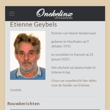
Etienne Geybels
Partner van Veerle Vandormael,
geboren te Houthalen op 9
oktober 1955
en overleden te Hasselt op 25
januari 2025.
Het afscheid zal plaatsvinden in
intieme kring.
U kan uw rouwbericht hier delen
voor de familie van Etienne
Geybels
Rouwberichten