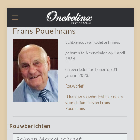
Frans Pouelmans
Echtgenoot van Odette Frings,
geboren te Neerwinden op 1 april
1936
en overleden te Tienen op 31
januari 2023.
Rouwbrief
U kan uw rouwbericht hier delen
voor de familie van Frans
Pouelmans
Rouwberichten
Salmon Marcel
schreef: