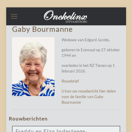
Gaby Bourmanne
Weduwe van Edgard Jacobs,
geboren te Ezemaal op 27 oktober
1944 en
overleden in het RZ Tienen op 1
februari 2026.
Rouwbrief
U kan uw rouwbericht hier delen
voor de familie van Gaby
Bourmanne
Rouwberichten
Freddy en Elza Indesteege-