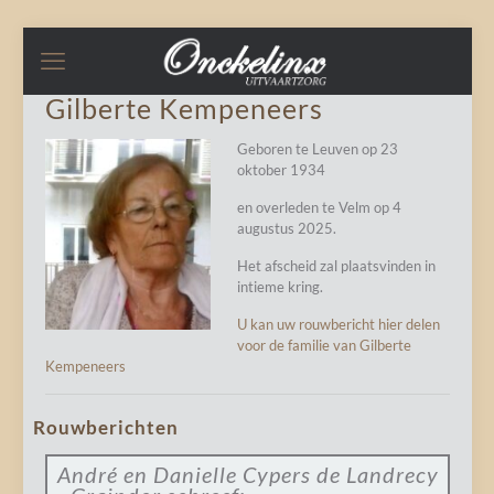
Gilberte Kempeneers
Geboren te Leuven op 23
oktober 1934
en overleden te Velm op 4
augustus 2025.
Het afscheid zal plaatsvinden in
intieme kring.
U kan uw rouwbericht hier delen
voor de familie van Gilberte
Kempeneers
Rouwberichten
André en Danielle Cypers de Landrecy