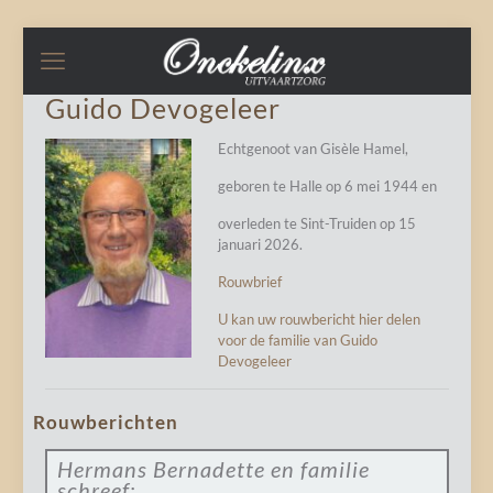
Guido Devogeleer
Echtgenoot van Gisèle Hamel,
geboren te Halle op 6 mei 1944 en
overleden te Sint-Truiden op 15
januari 2026.
Rouwbrief
U kan uw rouwbericht hier delen
voor de familie van Guido
Devogeleer
Rouwberichten
Hermans Bernadette en familie
schreef: