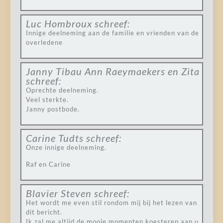
Luc Hombroux
schreef:
Innige deelneming aan de familie en vrienden van de
overledene
Janny Tibau Ann Raeymaekers en Zita
schreef:
Oprechte deelneming.
Veel sterkte.
Janny postbode.
Carine Tudts
schreef:
Onze innige deelneming.
Raf en Carine
Blavier Steven
schreef:
Het wordt me even stil rondom mij bij het lezen van
dit bericht.
Ik zal me altijd de mooie momenten koesteren aan u