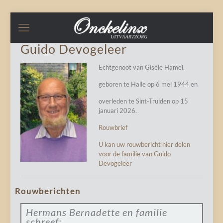
Guido Devogeleer
Echtgenoot van Gisèle Hamel,
geboren te Halle op 6 mei 1944 en
overleden te Sint-Truiden op 15
januari 2026.
Rouwbrief
U kan uw rouwbericht hier delen
voor de familie van Guido
Devogeleer
Rouwberichten
Hermans Bernadette en familie
schreef: