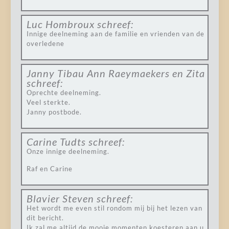
Luc Hombroux
schreef:
Innige deelneming aan de familie en vrienden van de
overledene
Janny Tibau Ann Raeymaekers en Zita
schreef:
Oprechte deelneming.
Veel sterkte.
Janny postbode.
Carine Tudts
schreef:
Onze innige deelneming.
Raf en Carine
Blavier Steven
schreef:
Het wordt me even stil rondom mij bij het lezen van
dit bericht.
Ik zal me altijd de mooie momenten koesteren aan u