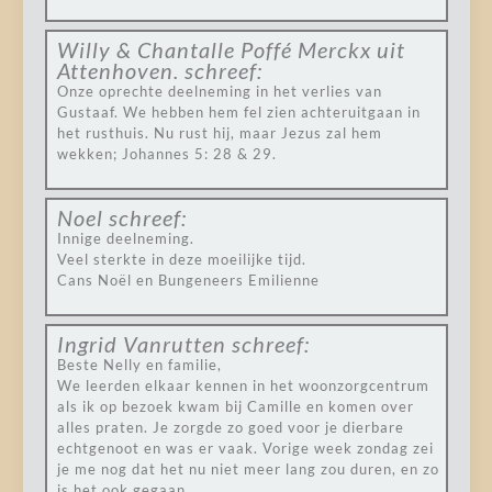
Willy & Chantalle Poffé Merckx uit
Attenhoven.
schreef:
Onze oprechte deelneming in het verlies van
Gustaaf. We hebben hem fel zien achteruitgaan in
het rusthuis. Nu rust hij, maar Jezus zal hem
wekken; Johannes 5: 28 & 29.
Noel
schreef:
Innige deelneming.
Veel sterkte in deze moeilijke tijd.
Cans Noël en Bungeneers Emilienne
Ingrid Vanrutten
schreef:
Beste Nelly en familie,
We leerden elkaar kennen in het woonzorgcentrum
als ik op bezoek kwam bij Camille en komen over
alles praten. Je zorgde zo goed voor je dierbare
echtgenoot en was er vaak. Vorige week zondag zei
je me nog dat het nu niet meer lang zou duren, en zo
is het ook gegaan…