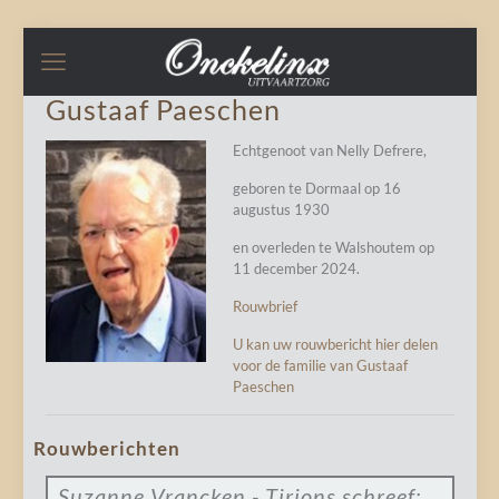
Gustaaf Paeschen
Echtgenoot van Nelly Defrere,
geboren te Dormaal op 16
augustus 1930
en overleden te Walshoutem op
11 december 2024.
Rouwbrief
U kan uw rouwbericht hier delen
voor de familie van Gustaaf
Paeschen
Rouwberichten
Suzanne Vrancken - Tirions
schreef: