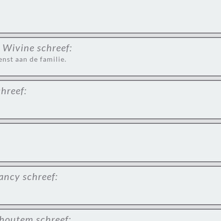
 Wivine
schreef:
nst aan de familie.
chreef:
ancy
schreef:
lshoutem
schreef: