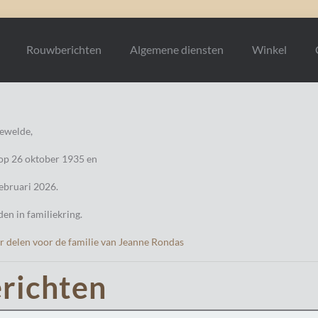
Rouwberichten
Algemene diensten
Winkel
ewelde,
op 26 oktober 1935 en
ebruari 2026.
den in familiekring.
r delen voor de familie van Jeanne Rondas
richten