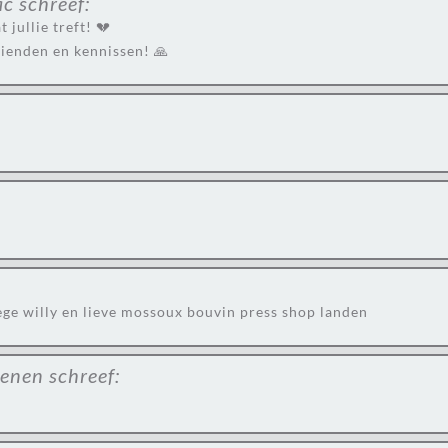
ac
schreef:
jullie treft! 💔
rienden en kennissen! 🙏
ege willy en lieve mossoux bouvin press shop landen
aenen
schreef: