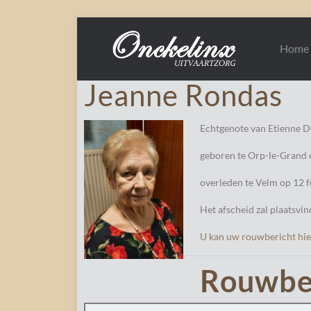
Home
Jeanne Rondas
Echtgenote van Etienne D
geboren te Orp-le-Grand 
overleden te Velm op 12 f
Het afscheid zal plaatsvin
U kan uw rouwbericht hie
Rouwbe