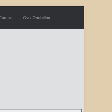
Contact
Over Onckelinx