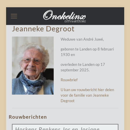
Jeanneke Degroot
Weduwe van André Juwé,
geboren te Landen op 8 februari
1930 en
overleden te Landen op 17
september 2025.
Rouwbrief
U kan uw rouwbericht hier delen
voor de familie van Jeanneke
Degroot
Rouwberichten
Hoskens Renkens Jos en Josiane