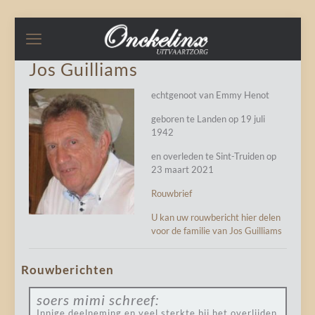
Jos Guilliams
echtgenoot van Emmy Henot
geboren te Landen op 19 juli
1942
en overleden te Sint-Truiden op
23 maart 2021
Rouwbrief
U kan uw rouwbericht hier delen
voor de familie van Jos Guilliams
Rouwberichten
soers mimi
schreef:
Innige deelneming en veel sterkte bij het overlijden