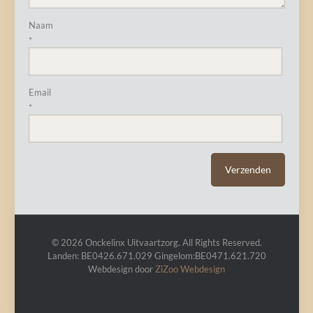
Naam
*
Email
*
© 2026 Onckelinx Uitvaartzorg. All Rights Reserved.
Landen: BE0426.671.029 Gingelom:BE0471.621.720
Webdesign door
ZiZoo
Webdesign