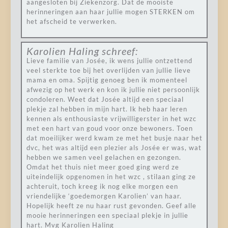
aangesloten bij Ziekenzorg. Dat de mooiste
herinneringen aan haar jullie mogen STERKEN om
het afscheid te verwerken.
Karolien Haling
schreef:
Lieve familie van Josée, ik wens jullie ontzettend
veel sterkte toe bij het overlijden van jullie lieve
mama en oma. Spijtig genoeg ben ik momenteel
afwezig op het werk en kon ik jullie niet persoonlijk
condoleren. Weet dat Josée altijd een speciaal
plekje zal hebben in mijn hart. Ik heb haar leren
kennen als enthousiaste vrijwilligerster in het wzc
met een hart van goud voor onze bewoners. Toen
dat moeilijker werd kwam ze met het busje naar het
dvc, het was altijd een plezier als Josée er was, wat
hebben we samen veel gelachen en gezongen.
Omdat het thuis niet meer goed ging werd ze
uiteindelijk opgenomen in het wzc , stilaan ging ze
achteruit, toch kreeg ik nog elke morgen een
vriendelijke ‘goedemorgen Karolien’ van haar.
Hopelijk heeft ze nu haar rust gevonden. Geef alle
mooie herinneringen een speciaal plekje in jullie
hart. Mvg Karolien Haling