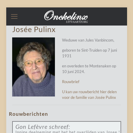
Josée Pulinx
Weduwe van Jules Vanbincom,
geboren te Sint-Truiden op 7 juni
1931
en overleden te Montenaken op
10 juni 2024.
Rouwbrief
U kan uw rouwbericht hier delen
voor de familie van Josée Pulinx
Rouwberichten
Gon Lefèvre
schreef:
Innige deelneming met het het overlijden van Josee !