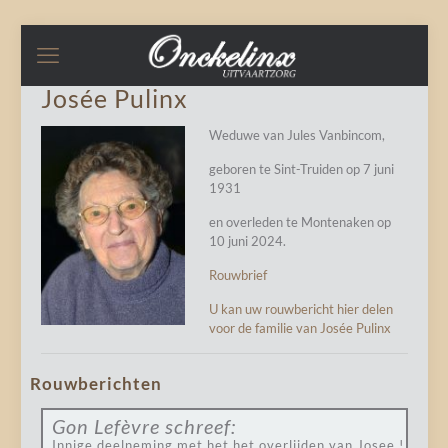
Josée Pulinx
Weduwe van Jules Vanbincom,
geboren te Sint-Truiden op 7 juni
1931
en overleden te Montenaken op
10 juni 2024.
Rouwbrief
U kan uw rouwbericht hier delen
voor de familie van Josée Pulinx
Rouwberichten
Gon Lefèvre
schreef:
Innige deelneming met het het overlijden van Josee !