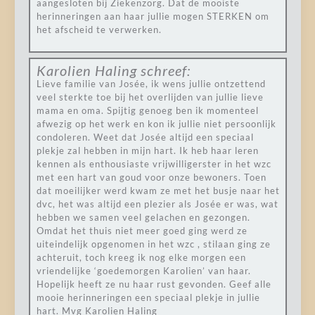
aangesloten bij Ziekenzorg. Dat de mooiste
herinneringen aan haar jullie mogen STERKEN om
het afscheid te verwerken.
Karolien Haling
schreef:
Lieve familie van Josée, ik wens jullie ontzettend
veel sterkte toe bij het overlijden van jullie lieve
mama en oma. Spijtig genoeg ben ik momenteel
afwezig op het werk en kon ik jullie niet persoonlijk
condoleren. Weet dat Josée altijd een speciaal
plekje zal hebben in mijn hart. Ik heb haar leren
kennen als enthousiaste vrijwilligerster in het wzc
met een hart van goud voor onze bewoners. Toen
dat moeilijker werd kwam ze met het busje naar het
dvc, het was altijd een plezier als Josée er was, wat
hebben we samen veel gelachen en gezongen.
Omdat het thuis niet meer goed ging werd ze
uiteindelijk opgenomen in het wzc , stilaan ging ze
achteruit, toch kreeg ik nog elke morgen een
vriendelijke ‘goedemorgen Karolien’ van haar.
Hopelijk heeft ze nu haar rust gevonden. Geef alle
mooie herinneringen een speciaal plekje in jullie
hart. Mvg Karolien Haling