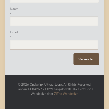
Naam
*
Email
*
© 2026 Onckelinx Uitvaartzorg. All Rights Reserved.
Landen: BE0426.671.029 Gingelom:BE0471.621.720
Webdesign door
ZiZoo
Webdesign