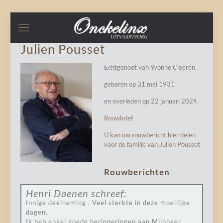
Julien Pousset
Echtgenoot van Yvonne Cleeren,
geboren op 31 mei 1931
en overleden op 22 januari 2024.
Rouwbrief
U kan uw rouwbericht hier delen
voor de familie van Julien Pousset
Rouwberichten
Henri Daenen
schreef:
Innige deelneming . Veel sterkte in deze moeilijke
dagen.
Ik heb enkel goede herinneringen aan Mijnheer