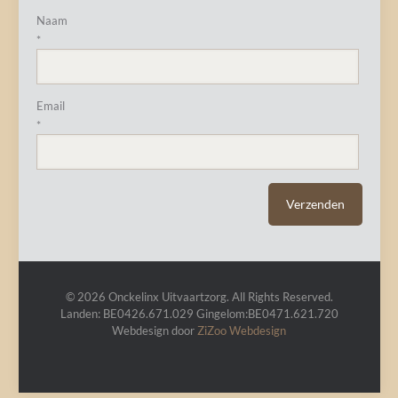
Naam
*
Email
*
© 2026 Onckelinx Uitvaartzorg. All Rights Reserved.
Landen: BE0426.671.029 Gingelom:BE0471.621.720
Webdesign door
ZiZoo
Webdesign