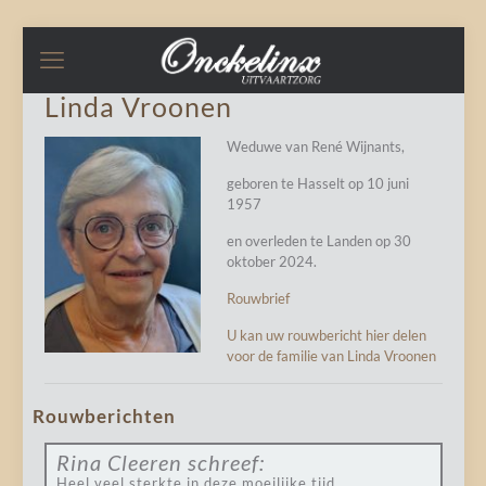
Linda Vroonen
Weduwe van René Wijnants,
geboren te Hasselt op 10 juni
1957
en overleden te Landen op 30
oktober 2024.
Rouwbrief
U kan uw rouwbericht hier delen
voor de familie van Linda Vroonen
Rouwberichten
Rina Cleeren
schreef:
Heel veel sterkte in deze moeilijke tijd.