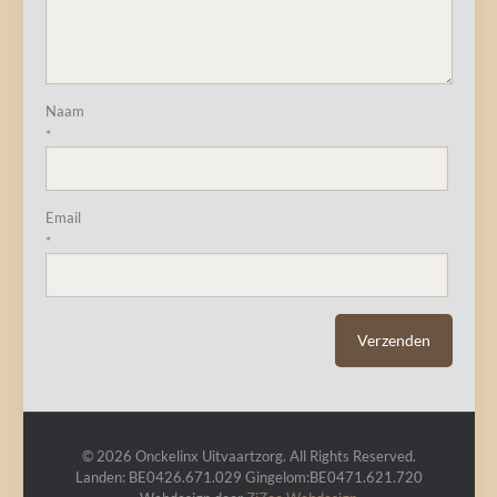
Naam
*
Email
*
© 2026 Onckelinx Uitvaartzorg. All Rights Reserved.
Landen: BE0426.671.029 Gingelom:BE0471.621.720