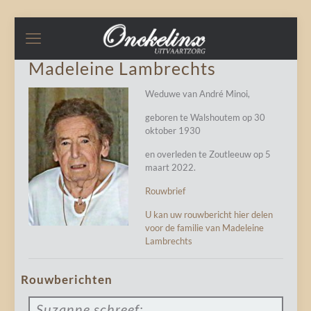
Madeleine Lambrechts
Weduwe van André Minoi,
geboren te Walshoutem op 30
oktober 1930
en overleden te Zoutleeuw op 5
maart 2022.
Rouwbrief
U kan uw rouwbericht hier delen
voor de familie van Madeleine
Lambrechts
Rouwberichten
Suzanne
schreef: