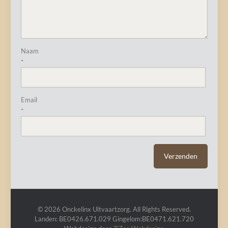
Naam
*
Email
*
© 2026 Onckelinx Uitvaartzorg. All Rights Reserved.
Landen: BE0426.671.029 Gingelom:BE0471.621.720