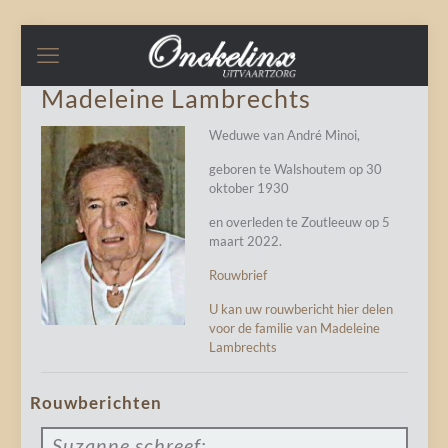
Madeleine Lambrechts
Weduwe van André Minoi,
geboren te Walshoutem op 30
oktober 1930
en overleden te Zoutleeuw op 5
maart 2022.
Rouwbrief
U kan uw rouwbericht hier delen
voor de familie van Madeleine
Lambrechts
Rouwberichten
Suzanne
schreef: