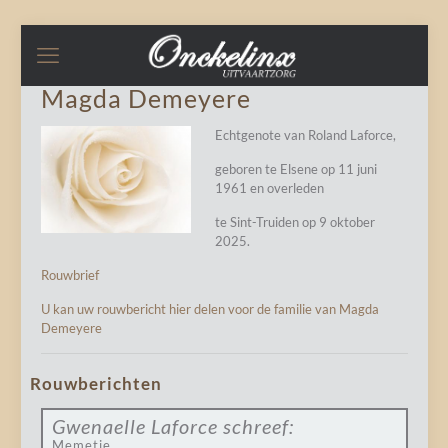
Magda Demeyere
Echtgenote van Roland Laforce,
geboren te Elsene op 11 juni
1961 en overleden
te Sint-Truiden op 9 oktober
2025.
Rouwbrief
U kan uw rouwbericht hier delen voor de familie van Magda
Demeyere
Rouwberichten
Gwenaelle Laforce
schreef:
Memetje