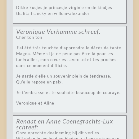
Dikke kusjes je princesje virginie en de kindjes
thalita francky en willem-alexander
Veronique Verhamme
schreef:
Cher ton ton
J’ai été très touchée d’apprendre le décès de tante
Magda. Même si je ne peux pas être là pour les
funérailles, mon cœur est avec toi et tes proches
dans ce moment difficile.
Je garde d’elle un souvenir plein de tendresse.
Qu’elle repose en paix.
Je t’embrasse et te souhaite beaucoup de courage.
Veronique et Aline
Renaat en Anne Coenegrachts-Lux
schreef:
Onze oprechte deelneming bij dit verlies.
Wij delen in uw leed en bieden u al onze steun aan.