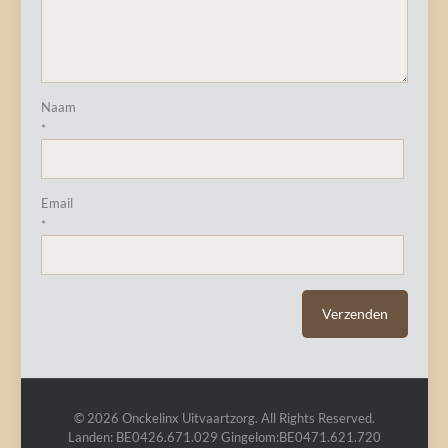
Naam
*
Email
*
© 2026 Onckelinx Uitvaartzorg. All Rights Reserved.
Landen: BE0426.671.029 Gingelom:BE0471.621.720