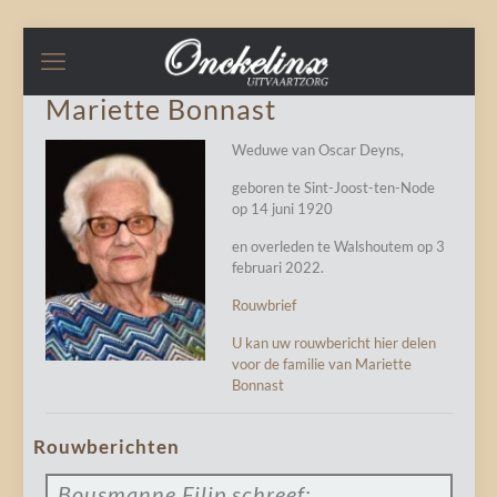
Mariette Bonnast
Weduwe van Oscar Deyns,
geboren te Sint-Joost-ten-Node
op 14 juni 1920
en overleden te Walshoutem op 3
februari 2022.
Rouwbrief
U kan uw rouwbericht hier delen
voor de familie van Mariette
Bonnast
Rouwberichten
Bousmanne Filip
schreef: