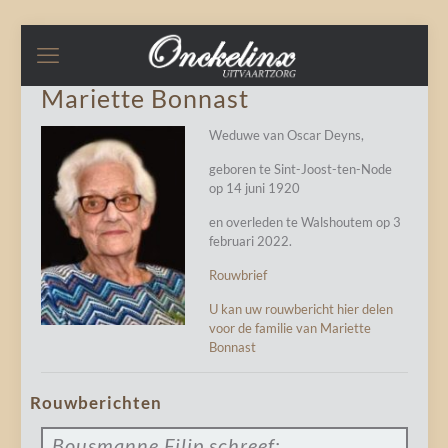
Mariette Bonnast
Weduwe van Oscar Deyns,
geboren te Sint-Joost-ten-Node
op 14 juni 1920
en overleden te Walshoutem op 3
februari 2022.
Rouwbrief
U kan uw rouwbericht hier delen
voor de familie van Mariette
Bonnast
Rouwberichten
Bousmanne Filip
schreef: