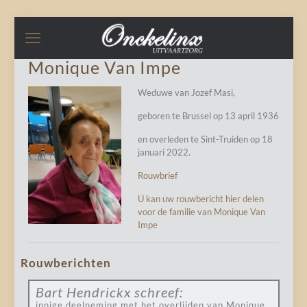
Monique Van Impe
Weduwe van Jozef Masi,
geboren te Brussel op 13 april 1936
en overleden te Sint-Truiden op 18
januari 2022.
Rouwbrief
U kan uw rouwbericht hier delen
voor de familie van Monique Van
Impe
Rouwberichten
Bart Hendrickx
schreef:
innige deelneming met het overlijden van Monique