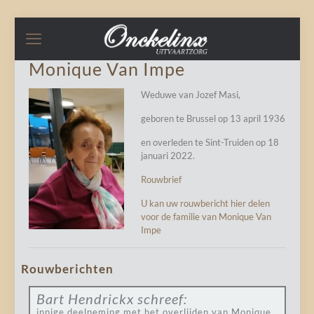
Monique Van Impe
Weduwe van Jozef Masi,
geboren te Brussel op 13 april 1936
en overleden te Sint-Truiden op 18
januari 2022.
Rouwbrief
U kan uw rouwbericht hier delen
voor de familie van Monique Van
Impe
Rouwberichten
Bart Hendrickx
schreef:
innige deelneming met het overlijden van Monique