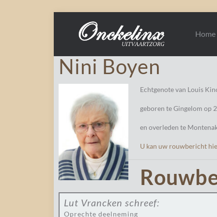
Home
Nini Boyen
Echtgenote van Louis Kin
geboren te Gingelom op 
en overleden te Montenake
U kan uw rouwbericht hie
Rouwbe
Lut Vrancken
schreef:
Oprechte deelneming