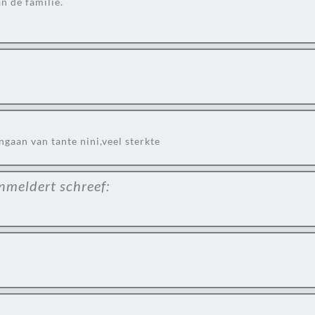
n de familie.
gaan van tante nini,veel sterkte
nmeldert
schreef: