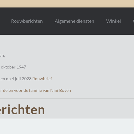
Rouwberichten
Algemene diensten
Winkel
on,
2 oktober 1947
n op 4 juli 2023.
Rouwbrief
r delen voor de familie van Nini Boyen
richten