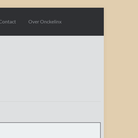
Contact
Over Onckelinx