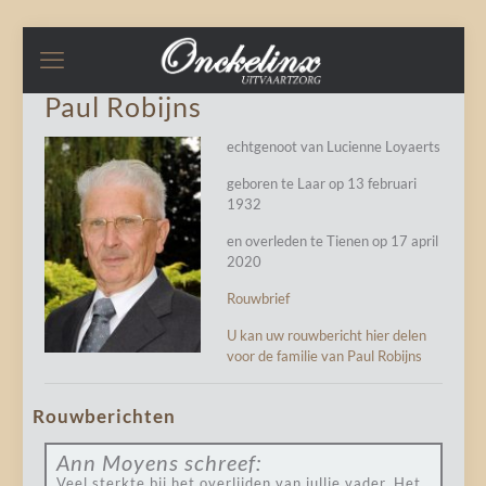
Paul Robijns
echtgenoot van Lucienne Loyaerts
geboren te Laar op 13 februari
1932
en overleden te Tienen op 17 april
2020
Rouwbrief
U kan uw rouwbericht hier delen
voor de familie van Paul Robijns
Rouwberichten
Ann Moyens
schreef:
Veel sterkte bij het overlijden van jullie vader. Het