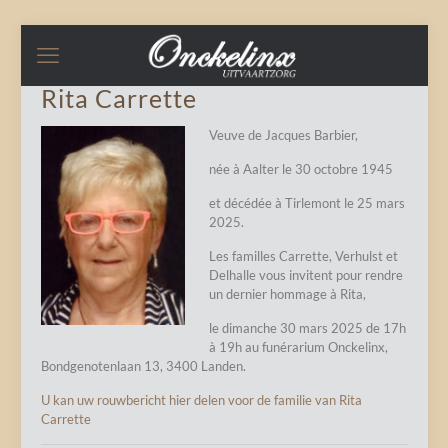
Rita Carrette
Veuve de Jacques Barbier,
née à Aalter le 30 octobre 1945
et décédée à Tirlemont le 25 mars
2025.
Les familles Carrette, Verhulst et
Delhalle vous invitent pour rendre
un dernier hommage à Rita,
le dimanche 30 mars 2025 de 17h
à 19h au funérarium Onckelinx,
Bondgenotenlaan 13, 3400 Landen.
U kan uw rouwbericht hier delen voor de familie van Rita
Carrette