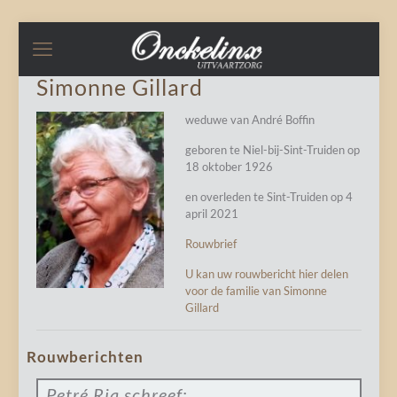
Simonne Gillard
weduwe van André Boffin
geboren te Niel-bij-Sint-Truiden op
18 oktober 1926
en overleden te Sint-Truiden op 4
april 2021
Rouwbrief
U kan uw rouwbericht hier delen
voor de familie van Simonne
Gillard
Rouwberichten
Petré Ria
schreef: