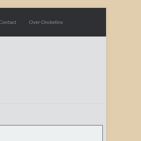
Contact
Over Onckelinx