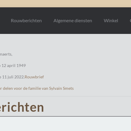
Rouwberichten
Algemene diensten
Winkel
naerts,
 12 april 1949
 11 juli 2022.
Rouwbrief
 delen voor de familie van Sylvain Smets
richten