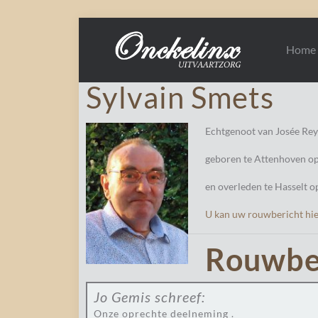
Home
Sylvain Smets
Echtgenoot van Josée Rey
geboren te Attenhoven op
en overleden te Hasselt op
U kan uw rouwbericht hier
Rouwbe
Jo Gemis
schreef:
Onze oprechte deelneming .