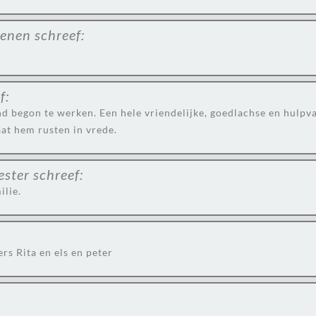
aenen
schreef:
f:
and begon te werken. Een hele vriendelijke, goedlachse en hulp
aat hem rusten in vrede.
ester
schreef:
ilie.
rs Rita en els en peter