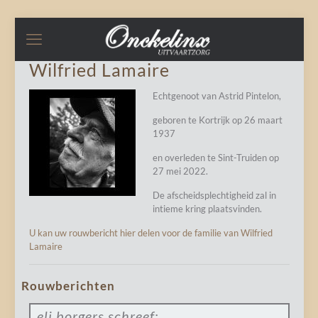
Wilfried Lamaire
Echtgenoot van Astrid Pintelon,
geboren te Kortrijk op 26 maart
1937
en overleden te Sint-Truiden op
27 mei 2022.
De afscheidsplechtigheid zal in
intieme kring plaatsvinden.
U kan uw rouwbericht hier delen voor de familie van Wilfried
Lamaire
Rouwberichten
eli borgers
schreef: