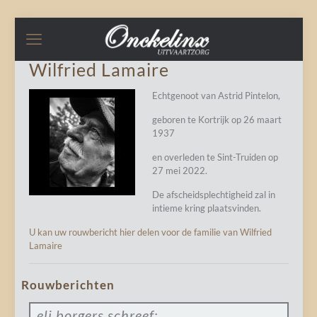
Wilfried Lamaire
Echtgenoot van Astrid Pintelon,
geboren te Kortrijk op 26 maart
1937
en overleden te Sint-Truiden op
27 mei 2022.
De afscheidsplechtigheid zal in
intieme kring plaatsvinden.
U kan uw rouwbericht hier delen voor de familie van Wilfried
Lamaire
Rouwberichten
eli borgers
schreef: