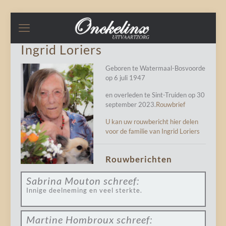
Ingrid Loriers
Geboren te Watermaal-Bosvoorde
op 6 juli 1947
en overleden te Sint-Truiden op 30
september 2023.
Rouwbrief
U kan uw rouwbericht hier delen
voor de familie van Ingrid Loriers
Rouwberichten
Sabrina Mouton
schreef:
Innige deelneming en veel sterkte.
Martine Hombroux
schreef: