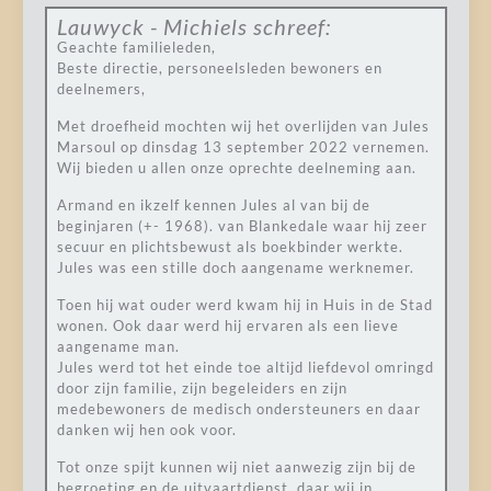
Lauwyck - Michiels
schreef:
Geachte familieleden,
Beste directie, personeelsleden bewoners en
deelnemers,
Met droefheid mochten wij het overlijden van Jules
Marsoul op dinsdag 13 september 2022 vernemen.
Wij bieden u allen onze oprechte deelneming aan.
Armand en ikzelf kennen Jules al van bij de
beginjaren (+- 1968). van Blankedale waar hij zeer
secuur en plichtsbewust als boekbinder werkte.
Jules was een stille doch aangename werknemer.
Toen hij wat ouder werd kwam hij in Huis in de Stad
wonen. Ook daar werd hij ervaren als een lieve
aangename man.
Jules werd tot het einde toe altijd liefdevol omringd
door zijn familie, zijn begeleiders en zijn
medebewoners de medisch ondersteuners en daar
danken wij hen ook voor.
Tot onze spijt kunnen wij niet aanwezig zijn bij de
begroeting en de uitvaartdienst, daar wij in