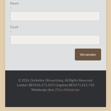
Naam
*
Email
*
© 2026 Onckelinx Uitvaartzorg. All Rights Reserved.
Landen: BE0426.671.029 Gingelom:BE0471.621.720
Webdesign door
ZiZoo
Webdesign