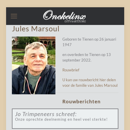
Jules Marsoul
Geboren te Tienen op 26 januari
1947
en overleden te Tienen op 13
september 2022.
Rouwbrief
U kan uw rouwbericht hier delen
voor de familie van Jules Marsoul
Rouwberichten
Jo Trimpeneers
schreef:
Onze oprechte deelneming en heel veel sterkte!